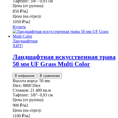
Тафтинг:
3/8”- 0,93 см
Цена (от рулона):
850
₽
/м2
Цена (на отрез):
1050
₽
/м2
Купить
Ландшафтная
ХИТ!
Ландшафтная искусственная трава
50 мм UF Grass Multi Color
В избранное
В сравнение
Высота ворса:
50 мм
Dtex:
8800 Dtex
Стежков:
21 400 кв.м
Тафтинг:
3/8”- 0,93 см
Цена (от рулона):
900
₽
/м2
Цена (на отрез):
1100
₽
/м2