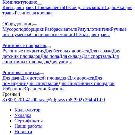
Комплектующие
Клей для травы
Шовная лента
Песок для засыпки
Подложка для
травы
Резиновая крошка
Оборудование
Мусороподборщики
Разбрасыватели
Разуплотнители
Ручные
инструменты
Специальные машин
Щётки для травы
Резиновые покрытия
Рулонные покрытия
Для беговых дорожек
Для гаража
Для
детских площадок
Для пола
Для склада
Для спортзала
Для
спортивных площадок
Для улицы
Резиновая плитка
Для дачи
Для детской площадки
Для дорожек
Для
помещений
Для спортзалов
Для спортивных площадок
Избранное
Сравнение
Корзина
Грозный
8 (800) 201-41-00
trava@ufgrass.ru
8 (902) 264-41-00
Калькулятор
Укладка
Сертификаты
Наши работы
Новости