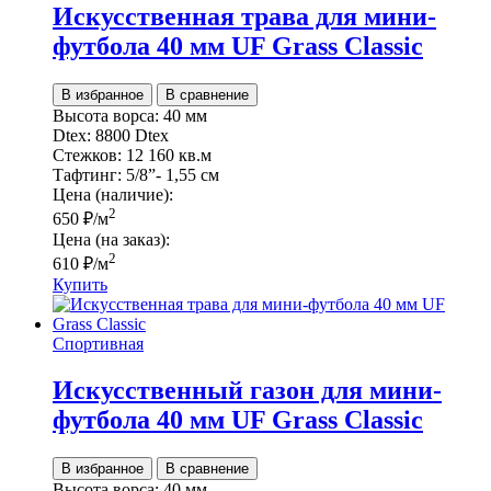
Искусственная трава для мини-
футбола 40 мм UF Grass Classic
В избранное
В сравнение
Высота ворса:
40 мм
Dtex:
8800 Dtex
Стежков:
12 160 кв.м
Тафтинг:
5/8”- 1,55 см
Цена (наличие):
2
650
₽
/м
Цена (на заказ):
2
610
₽
/м
Купить
Спортивная
Искусственный газон для мини-
футбола 40 мм UF Grass Classic
В избранное
В сравнение
Высота ворса:
40 мм