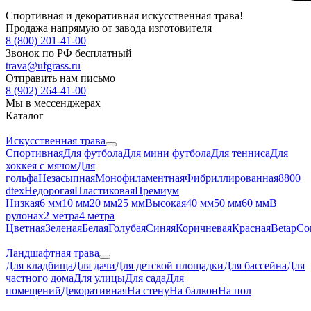
Спортивная и декоративная искусственная трава!
Продажа напрямую от завода изготовителя
8 (800) 201-41-00
Звонок по РФ бесплатный
trava@ufgrass.ru
Отправить нам письмо
8 (902) 264-41-00
Мы в мессенджерах
Каталог
Искусственная трава
Спортивная
Для футбола
Для мини футбола
Для тенниса
Для
хоккея с мячом
Для
гольфа
Незасыпная
Монофиламентная
Фибриллированная
8800
dtex
Недорогая
Пластиковая
Премиум
Низкая
6 мм
10 мм
20 мм
25 мм
Высокая
40 мм
50 мм
60 мм
В
рулонах
2 метра
4 метра
Цветная
Зеленая
Белая
Голубая
Синяя
Коричневая
Красная
Betap
Co
Ландшафтная трава
Для кладбища
Для дачи
Для детской площадки
Для бассейна
Для
частного дома
Для улицы
Для сада
Для
помещений
Декоративная
На стену
На балкон
На пол