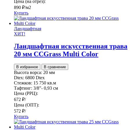
Цена (на отрез):
890
₽
/м2
Купить
Ландшафтная
ХИТ!
Ландшафтная искусственная трава
20 мм CCGrass Multi Color
В избранное
В сравнение
Высота ворса:
20 мм
Dtex:
6800 Dtex
Стежков:
15 750 кв.м
Тафтинг:
3/8”- 0,93 см
Цена (РРЦ):
672
₽
/
Цена (ОПТ):
572
₽
/
Купить