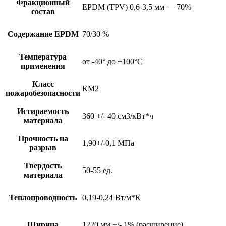
Фракционный
EPDM (TPV) 0,6-3,5 мм — 70%
состав
Содержание EPDM
70/30 %
Температура
от -40° до +100°С
применения
Класс
КМ2
пожаробезопасности
Истираемость
360 +/- 40 см3/кВт*ч
материала
Прочность на
1,90+/-0,1 МПа
разрыв
Твердость
50-55 ед.
материала
Теплопроводность
0,19-0,24 Вт/м*К
Ширина
1220 мм +/- 1% (расширение)