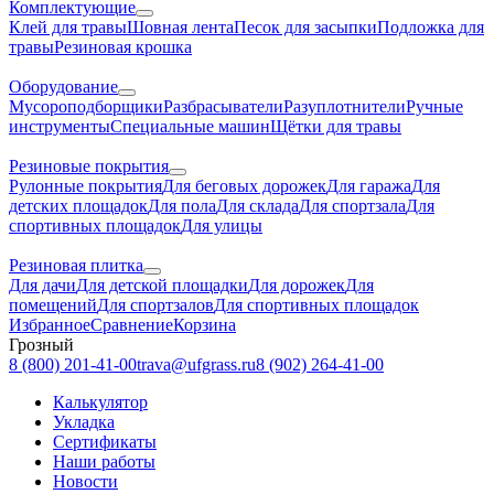
Комплектующие
Клей для травы
Шовная лента
Песок для засыпки
Подложка для
травы
Резиновая крошка
Оборудование
Мусороподборщики
Разбрасыватели
Разуплотнители
Ручные
инструменты
Специальные машин
Щётки для травы
Резиновые покрытия
Рулонные покрытия
Для беговых дорожек
Для гаража
Для
детских площадок
Для пола
Для склада
Для спортзала
Для
спортивных площадок
Для улицы
Резиновая плитка
Для дачи
Для детской площадки
Для дорожек
Для
помещений
Для спортзалов
Для спортивных площадок
Избранное
Сравнение
Корзина
Грозный
8 (800) 201-41-00
trava@ufgrass.ru
8 (902) 264-41-00
Калькулятор
Укладка
Сертификаты
Наши работы
Новости