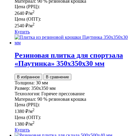
Материал:
90 % резиновая крошка
Цена (РРЦ):
2
2640
₽
/м
Цена (ОПТ):
2
2540
₽
/м
Купить
Резиновая плитка для спортзала
«Паутинка» 350х350х30 мм
В избранное
В сравнение
Толщина:
30 мм
Размер:
350х350 мм
Технология:
Горячее прессование
Материал:
90 % резиновая крошка
Цена (РРЦ):
2
1380
₽
/м
Цена (ОПТ):
2
1380
₽
/м
Купить