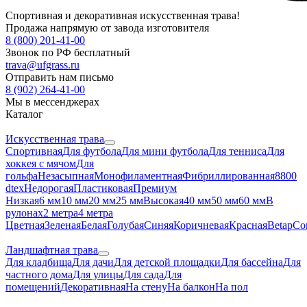
Спортивная и декоративная искусственная трава!
Продажа напрямую от завода изготовителя
8 (800) 201-41-00
Звонок по РФ бесплатный
trava@ufgrass.ru
Отправить нам письмо
8 (902) 264-41-00
Мы в мессенджерах
Каталог
Искусственная трава
Спортивная
Для футбола
Для мини футбола
Для тенниса
Для
хоккея с мячом
Для
гольфа
Незасыпная
Монофиламентная
Фибриллированная
8800
dtex
Недорогая
Пластиковая
Премиум
Низкая
6 мм
10 мм
20 мм
25 мм
Высокая
40 мм
50 мм
60 мм
В
рулонах
2 метра
4 метра
Цветная
Зеленая
Белая
Голубая
Синяя
Коричневая
Красная
Betap
Co
Ландшафтная трава
Для кладбища
Для дачи
Для детской площадки
Для бассейна
Для
частного дома
Для улицы
Для сада
Для
помещений
Декоративная
На стену
На балкон
На пол