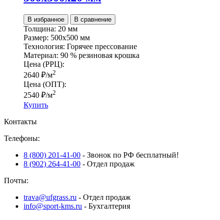
В избранное
В сравнение
Толщина:
20 мм
Размер:
500х500 мм
Технология:
Горячее прессование
Материал:
90 % резиновая крошка
Цена (РРЦ):
2
2640
₽
/м
Цена (ОПТ):
2
2540
₽
/м
Купить
Контакты
Телефоны:
8 (800) 201-41-00
- Звонок по РФ бесплатный!
8 (902) 264-41-00
- Отдел продаж
Почты:
trava@ufgrass.ru
- Отдел продаж
info@sport-kms.ru
- Бухгалтерия