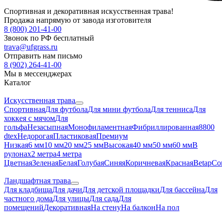
Спортивная и декоративная искусственная трава!
Продажа напрямую от завода изготовителя
8 (800) 201-41-00
Звонок по РФ бесплатный
trava@ufgrass.ru
Отправить нам письмо
8 (902) 264-41-00
Мы в мессенджерах
Каталог
Искусственная трава
Спортивная
Для футбола
Для мини футбола
Для тенниса
Для
хоккея с мячом
Для
гольфа
Незасыпная
Монофиламентная
Фибриллированная
8800
dtex
Недорогая
Пластиковая
Премиум
Низкая
6 мм
10 мм
20 мм
25 мм
Высокая
40 мм
50 мм
60 мм
В
рулонах
2 метра
4 метра
Цветная
Зеленая
Белая
Голубая
Синяя
Коричневая
Красная
Betap
Co
Ландшафтная трава
Для кладбища
Для дачи
Для детской площадки
Для бассейна
Для
частного дома
Для улицы
Для сада
Для
помещений
Декоративная
На стену
На балкон
На пол