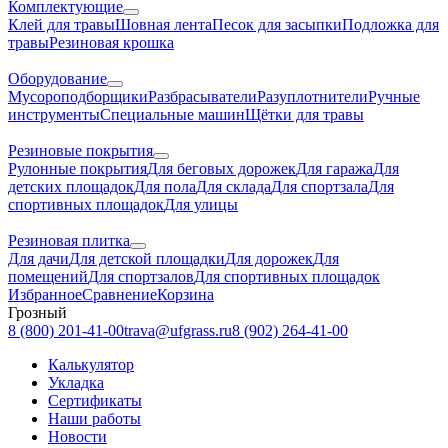
Комплектующие
Клей для травы
Шовная лента
Песок для засыпки
Подложка для
травы
Резиновая крошка
Оборудование
Мусороподборщики
Разбрасыватели
Разуплотнители
Ручные
инструменты
Специальные машин
Щётки для травы
Резиновые покрытия
Рулонные покрытия
Для беговых дорожек
Для гаража
Для
детских площадок
Для пола
Для склада
Для спортзала
Для
спортивных площадок
Для улицы
Резиновая плитка
Для дачи
Для детской площадки
Для дорожек
Для
помещений
Для спортзалов
Для спортивных площадок
Избранное
Сравнение
Корзина
Грозный
8 (800) 201-41-00
trava@ufgrass.ru
8 (902) 264-41-00
Калькулятор
Укладка
Сертификаты
Наши работы
Новости