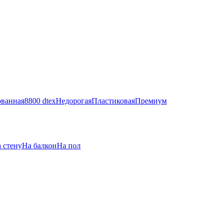
ванная
8800 dtex
Недорогая
Пластиковая
Премиум
 стену
На балкон
На пол