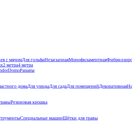
кея с мячом
Для гольфа
Незасыпная
Монофиламентная
Фибриллиро
ах
2 метра
4 метра
ndor
Domo
Panama
частного дома
Для улицы
Для сада
Для помещений
Декоративная
На
травы
Резиновая крошка
струменты
Специальные машин
Щётки для травы