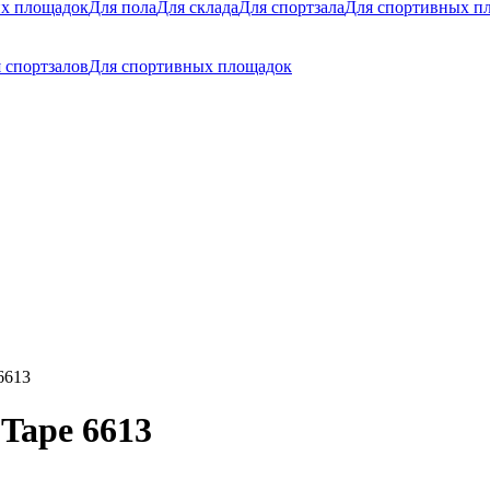
их площадок
Для пола
Для склада
Для спортзала
Для спортивных п
 спортзалов
Для спортивных площадок
6613
Tape 6613