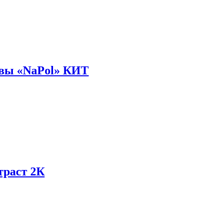
авы «NaPol» КИТ
траст 2К