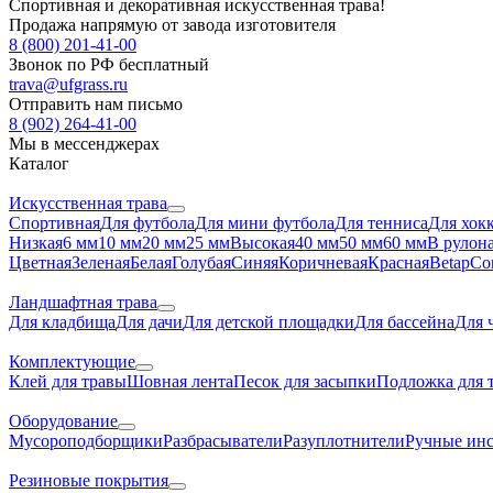
Спортивная и декоративная искусственная трава!
Продажа напрямую от завода изготовителя
8 (800) 201-41-00
Звонок по РФ бесплатный
trava@ufgrass.ru
Отправить нам письмо
8 (902) 264-41-00
Мы в мессенджерах
Каталог
Искусственная трава
Спортивная
Для футбола
Для мини футбола
Для тенниса
Для хок
Низкая
6 мм
10 мм
20 мм
25 мм
Высокая
40 мм
50 мм
60 мм
В рулон
Цветная
Зеленая
Белая
Голубая
Синяя
Коричневая
Красная
Betap
Co
Ландшафтная трава
Для кладбища
Для дачи
Для детской площадки
Для бассейна
Для 
Комплектующие
Клей для травы
Шовная лента
Песок для засыпки
Подложка для 
Оборудование
Мусороподборщики
Разбрасыватели
Разуплотнители
Ручные ин
Резиновые покрытия