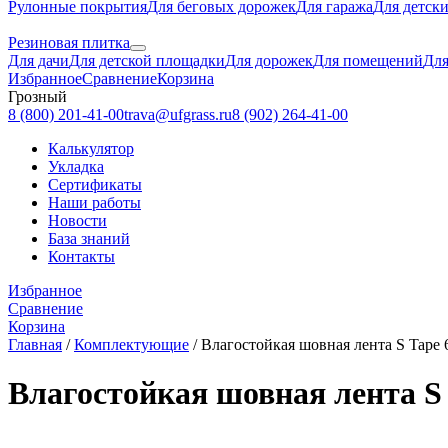
Рулонные покрытия
Для беговых дорожек
Для гаража
Для детск
Резиновая плитка
Для дачи
Для детской площадки
Для дорожек
Для помещений
Для
Избранное
Сравнение
Корзина
Грозный
8 (800) 201-41-00
trava@ufgrass.ru
8 (902) 264-41-00
Калькулятор
Укладка
Сертификаты
Наши работы
Новости
База знаний
Контакты
Избранное
Сравнение
Корзина
Главная
/
Комплектующие
/
Влагостойкая шовная лента S Tape 
Влагостойкая шовная лента S 